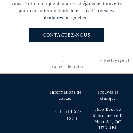
vous. Notre clinique dentaire est également ouverte
pour consulter un dentiste en cas d’
urgences
dentaires
au Québec.
CONTACTEZ-NOUS
Clinique dentaire Montréal
»
Soins Dentaires
»
Nettoyage et
examen dentaire
Informations de
Trouvez la
contact
clinique
1935 Boul de
514 527-
Maisonneuve E
1276
Montréal, QC
H2K 4P4