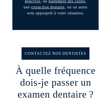
gencives
, un
traitement des caries
,
une
extraction dentaire
, ou un autre
soin approprié à votre situation.
CONTACTEZ NOS DENTISTES
À quelle fréquence
dois-je passer un
examen dentaire ?